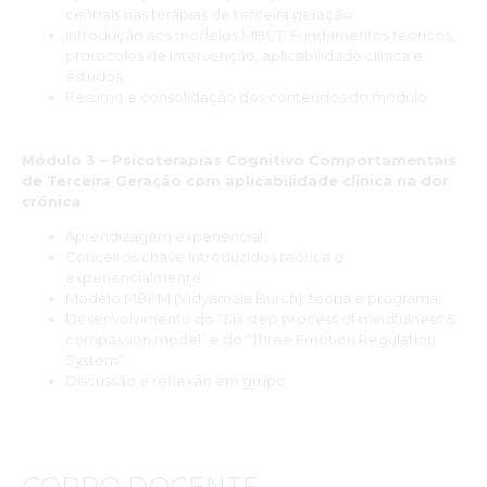
centrais nas terapias de terceira geração;
Introdução aos modelos MBCT: Fundamentos teóricos,
protocolos de intervenção, aplicabilidade clínica e
estudos;
Resumo e consolidação dos conteúdos do módulo.
Módulo 3 – Psicoterapias Cognitivo Comportamentais
de Terceira Geração com aplicabilidade clínica na dor
crónica
Aprendizagem experiencial;
Conceitos chave introduzidos teórica e
experiencialmente;
Modelo MBPM (Vidyamala Burch): teoria e programa;
Desenvolvimento do “Six step process of mindfulness &
compassion model” e do “Three Emotion Regulation
System”;
Discussão e reflexão em grupo.
CORPO DOCENTE