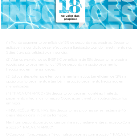
100.00 €
Inscrição:
430.00 €
215.00 €
Propina:
(1) Pronto pagamento beneficia de 12% de desconto nas propinas. Desconto
aplicável na condição de ser efectivada a liquidação total do investimento nos
5 dias úteis pós validação da inscrição.
(2) Alunos e ex-alunos do INSPSIC beneficiam de 15% desconto na propina
(opção pronto pagamento) ou 10% de desconto na opção pagamento
fraccionado em mensalidades.
(3) Estudantes externos e temporariamente inativos beneficiam de 12% na
opção pronto pagamento e também na opção pagamento fracionado em
mensalidades.
(4) TRAGA UM AMIGO / 5% desconto por cada amigo até ao limite do
pagamento integral da formação. Opção acumulável com outros descontos
em vigor.
- INSCRIÇÕES PIONEIRAS: 18% desconto nas propinas se realizadas até 45
dias antes da data inicial da formação.
Nenhum desconto, cartão ou campanha é acumulável entre si, excepto Com
a opção "TRAGA UM AMIGO".
O Curso com “preço especial” é cumulativo apenas com a opção "TRAGA UM