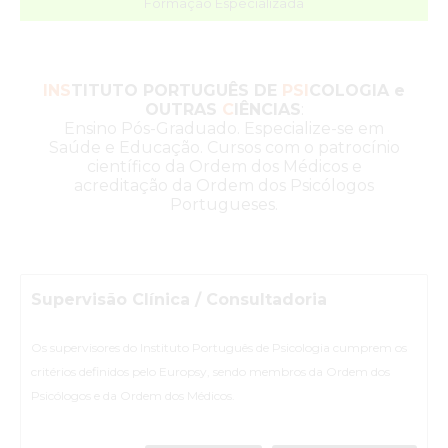
Formação Especializada
INS
TITUTO PORTUGUÊS DE
PSI
COLOGIA e
OUTRAS
C
IÊNCIAS
:
Ensino Pós-Graduado. Especialize-se em
Saúde e Educação. Cursos com o patrocínio
científico da Ordem dos Médicos e
acreditação da Ordem dos Psicólogos
Portugueses.
Supervisão Clínica / Consultadoria
Os supervisores do Instituto Português de Psicologia cumprem os
critérios definidos pelo Europsy, sendo membros da Ordem dos
Psicólogos e da Ordem dos Médicos.