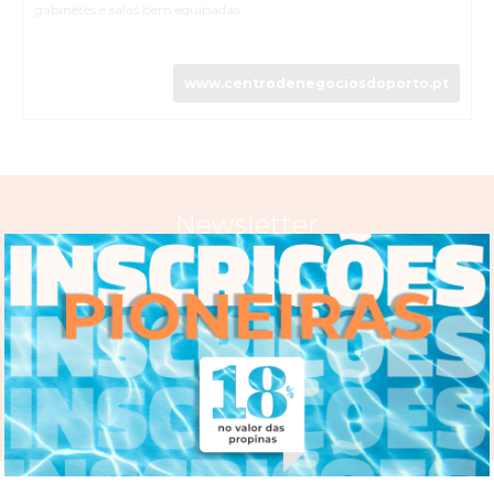
gabinetes e salas bem equipadas.
www.centrodenegociosdoporto.pt
Newsletter
SUBSCREVER
Li a Política de
Privacidade, Cookies & Termos de Utilização