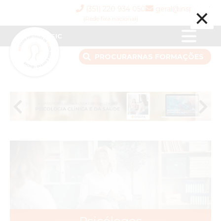
×
(351) 220 934 050
geral@inspsic.pt
(Rede fixa nacional)
INSPSIC
PROCURAR
NAS FORMAÇÕES