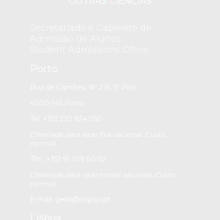
OUTRAS
C
IÊNCIAS
Secretariado e Gabinete de
Admissão de Alunos
Student Admissions Office
Porto
Rua de Camões, Nº 219, 5º Piso
4000-145 Porto
Tel. +351 220 934 050
Chamada para rede fixa nacional. Custo
normal.
Tlm. +351 91 019 60 02
Chamada para rede movel nacional. Custo
normal.
E-mail:
geral@inspsic.pt
Lisboa