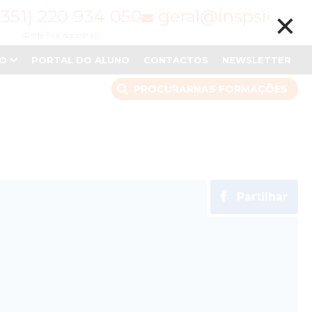
×
(351) 220 934 050
geral@inspsic.pt
(Rede fixa nacional)
NO
PORTAL DO ALUNO
CONTACTOS
NEWSLETTER
PROCURAR
NAS FORMAÇÕES
Partilhar