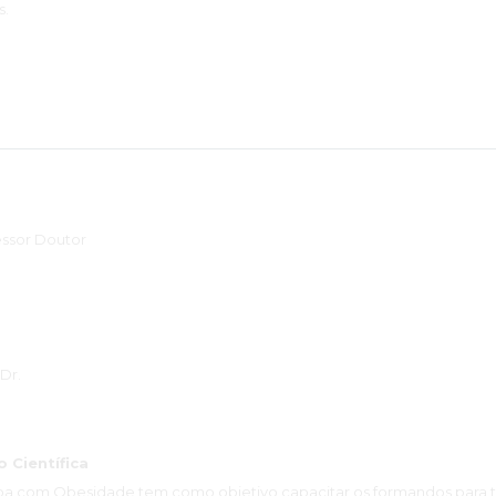
s.
essor Doutor
Dr.
Científica
a com Obesidade tem como objetivo capacitar os formandos para to