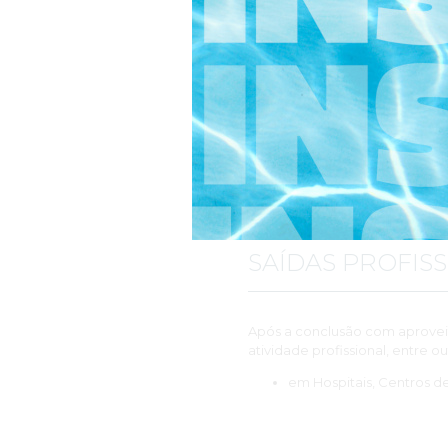
Para conclusão da Especializa
classificação mínima de 10 valo
Conteúdos, metodologias 
Metodologias expositivas, ativa
SAÍDAS PROFISS
Após a conclusão com aproveit
atividade profissional, entre ou
em Hospitais, Centros d