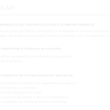
ULAR
EPIDEMIOLOGIA, FISIOPATOLOGIA E COMPORTAMENTO
erminantes genéticos, metabólicos, ambientais e comportamentais
adas, dividindo-se em quatro temáticas centrais, com os seguintes 
da obesidade e doenças associadas
 genética, epigenética e ambiente obesogénico;
ção e estigma.
 hedónica do comportamento alimentar
 bioquímica metabólica e dispêndio energético;
alimentos e nutrientes;
na da ingestão alimentar;
ortamento alimentar e doença metabólica;
na regulação do comportamento alimentar.