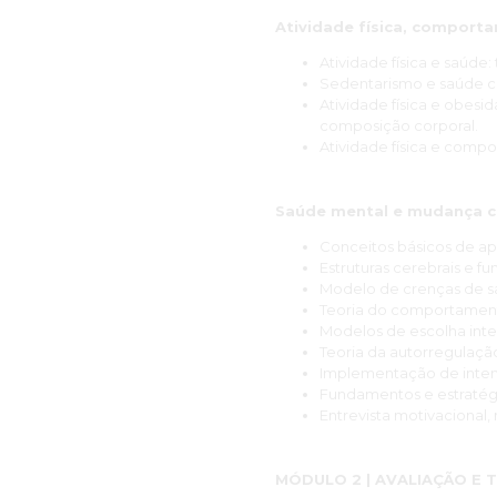
Atividade física, comport
Atividade física e saúde
Sedentarismo e saúde c
Atividade física e obes
composição corporal.
Atividade física e comp
Saúde mental e mudança 
Conceitos básicos de ap
Estruturas cerebrais e f
Modelo de crenças de s
Teoria do comportamen
Modelos de escolha inte
Teoria da autorregulaçã
Implementação de intenç
Fundamentos e estratégi
Entrevista motivacional
MÓDULO 2 | AVALIAÇÃO E