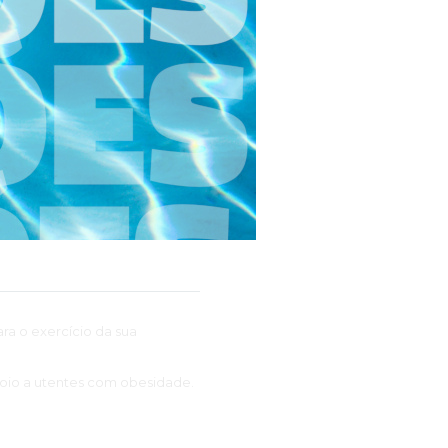
não inferior a 75% e uma
a o exercício da sua
apoio a utentes com obesidade.