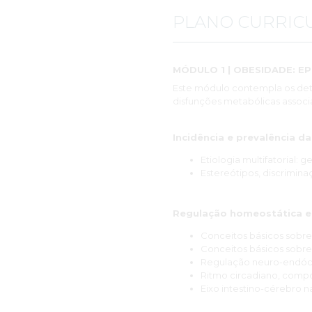
PLANO CURRIC
MÓDULO 1 | OBESIDADE: 
Este módulo contempla os det
disfunções metabólicas associ
Incidência e prevalência 
Etiologia multifatorial:
Estereótipos, discrimina
Regulação homeostática e
Conceitos básicos sobre
Conceitos básicos sobre 
Regulação neuro-endócri
Ritmo circadiano, comp
Eixo intestino-cérebro 