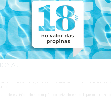
ção com aproveitamento, os formandos deverão ter uma assiduidade 
res, numa escala de 0 a 20 valores.
de formação e formas de organização
s e participativas.
IONAIS
amento desta formação, os alunos terão adquirido competências par
tros:
e Saúde e Clínicas do sector público, privado e social que prestem 