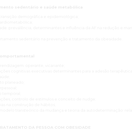
amento sedentário e saúde metabólica
: transição demográfica e epidemiológica;
ardiometabólica;
idade: prevalência, determinantes e influência da AF na redução e m
ortamento sedentário na prevenção e tratamento da obesidade.
comportamental
rendizagem: operante, vicariante;
unções cognitivas executivas determinantes para a adesão terapêutic
aúde;
to planeado;
rpessoal;
o temporal;
ões, controlo de estímulos e conceito de nudge;
as na construção de hábitos;
, modelo transteórico da mudança e teoria da autodeterminação: rel
 TRATAMENTO DA PESSOA COM OBESIDADE