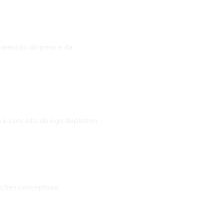
anutenção do peso e da
a e conceito de ego depletion;
ações conceptuais.