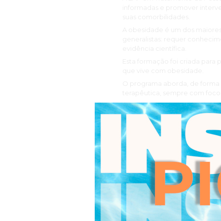
informadas e promover interve
suas comorbilidades.
A obesidade é um dos maiores
generalistas: requer conhecim
evidência científica.
Esta formação foi criada para 
que vive com obesidade.
O programa aborda, de forma só
terapêutica, sempre com foco n
Integrando um corpo docente c
uma formação rigorosa, atual e
Objetivos gerais
No final do curso, os forman
técnico-científico sustentado 
comportamental e construção 
Metodologia de avaliação
Preparação e discussão de um 