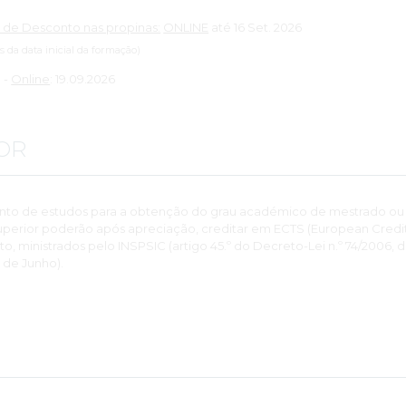
 de Desconto nas propinas:
ONLINE
até 16 Set. 2026
es da data inicial da formação)
:
-
Online
: 19.09.2026
OR
nto de estudos para a obtenção do grau académico de mestrado ou
perior poderão após apreciação, creditar em ECTS (European Credits
 ministrados pelo INSPSIC (artigo 45.º do Decreto-Lei n.º 74/2006, 
 de Junho).