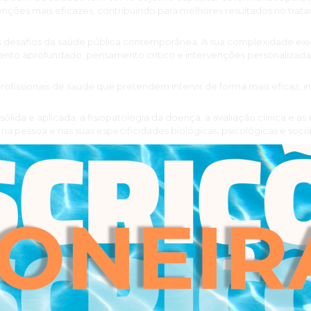
nções mais eficazes, contribuindo para melhores resultados no tra
 desafios da saúde pública contemporânea. A sua complexidade ex
ento aprofundado, pensamento crítico e intervenções personalizada
profissionais de saúde que pretendem intervir de forma mais eficaz, 
lida e aplicada, a fisiopatologia da doença, a avaliação clínica e as
a pessoa e nas suas especificidades biológicas, psicológicas e socia
omposto por especialistas com reconhecida experiência clínica, ac
 orientada para a prática em contexto real.
dos reunirão um conjunto de conhecimentos e competências, basea
na melhor evidência científica, relativamente à intervenção personal
de hábitos salutogénicos em indivíduos com obesidade e doenças m
caso clínico.