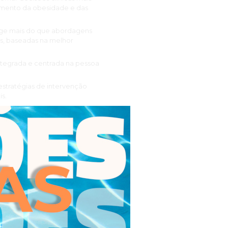
tamento da obesidade e das
ige mais do que abordagens
s, baseadas na melhor
integrada e centrada na pessoa
 estratégias de intervenção
is.
adémica e científica, assegura
dos num enquadramento
izada, suporte à modificação
etabólicas associadas.