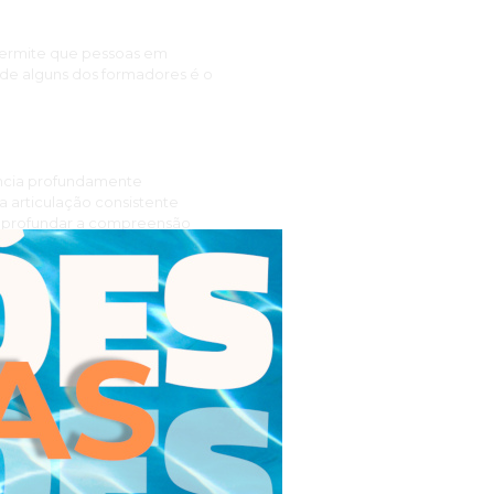
 permite que pessoas em
a de alguns dos formadores é o
ência profundamente
 a articulação consistente
e aprofundar a compreensão
ncias aplicáveis em contexto
ueza das diversas abordagens
ando alicerçado na presença
 da psicologia baseada em
nas o meu conhecimento, mas
olhimento e regulação