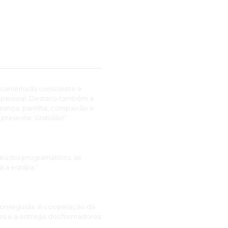
a caminhada consciente e
ém pessoal. Destaco também a
urança, partilha, compaixão e
resente. Gratidão!”
teúdos programáticos, as
a a equipa.”
conseguida. A cooperação da
tes e a entrega dos formadores