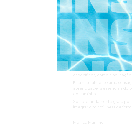
Ana Raimundo
“Concluir esta pós-graduação 
profissional. Ao longo da for
integração progressiva dos c
Os formadores revelaram-se n
ensinam, pela presença que tr
humana fez toda a diferença n
A diversidade dos temas abor
Se pudesse acrescentar algo, t
ainda mais as aprendizagens.
específicos, como a aplicação
Fica naturalmente uma sensaç
aprendizagens essenciais do 
do caminho.
Sou profundamente grata por 
integrar o mindfulness de forma
Mónica Marinho