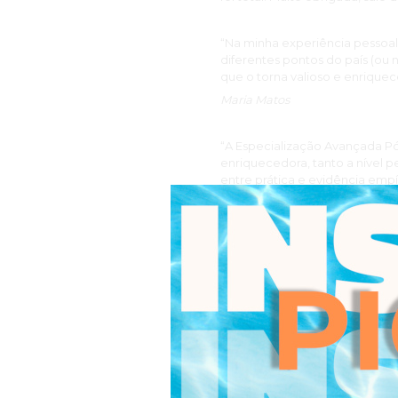
“Na minha experiência pessoa
diferentes pontos do país (ou 
que o torna valioso e enriquec
Maria Matos
“A Especialização Avançada P
enriquecedora, tanto a nível p
entre prática e evidência em
dos principais protocolos ba
real de intervenção na área da
Sónia Cebola
“Como psicóloga, sempre me s
clínicas. No entanto, perceb
plena e na humanidade compar
A Especialização em Mindfulne
evidências com a sensibilidad
transformou a minha postura é
emocional com maior resiliênc