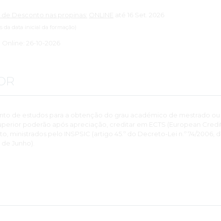
 de Desconto nas propinas:
ONLINE
até 16 Set. 2026
es da data inicial da formação)
: Online: 26-10-2026
OR
nto de estudos para a obtenção do grau académico de mestrado ou
perior poderão após apreciação, creditar em ECTS (European Credits
 ministrados pelo INSPSIC (artigo 45.º do Decreto-Lei n.º 74/2006, 
 de Junho).