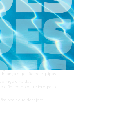
anto a nível pessoal como
oerente, permitindo uma
s do mindfulness.
adores — pela forma como
incarnam. Essa dimensão
profundidade e complexidade.
te as sessões, para consolidar
 alguns módulos mais
liderança e gestão de equipas.
o comigo uma das
o o fim como parte integrante
fissionais que desejem