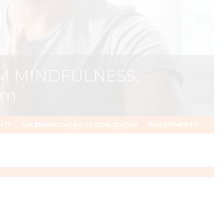
M MINDFULNESS,
am
NTE
CALENDARIZAÇÃO E LOCALIZAÇÃO
INVESTIMENTO