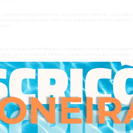
l, os pontos-fortes prendem-se com o formato online do curso, que
no estrangeiro) participem. Além disso, a qualidade técnico-científic
edor."
ós-Universitária em Mindfulness, Compaixão e Saúde foi uma experi
essoal como profissional. Destaco a solidez científica dos conteúdos,
pírica e a elevada qualidade do corpo docente. O curso permitiu-m
seados em Mindfulness e compaixão, bem como desenvolver competê
 liderança consciente e do bem-estar organizacional.”
enti motivada pela complexidade dos processos mentais e pela riq
i que o domínio técnico ganha uma dimensão muito mais profunda qu
tilhada.
ss, Compaixão e Saúde logrou conciliar, de forma magistral, o rigor
e das práticas contemplativas. Esta integração não enriqueceu ape
tica no setting terapêutico, permitindo-me sustentar espaços de ac
ia e autenticidade.”