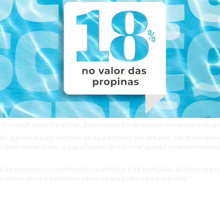
em Mindfulness foi uma experiência profundamente enriquecedora, t
mação, senti que cada módulo estava estruturado de forma lógica e c
onteúdos e uma compreensão sólida dos fundamentos e das aplicaçõe
ão apenas competentes e experientes, mas verdadeiramente inspir
ansmitem e pela coerência entre aquilo que partilham e aquilo que 
o percurso.
dados permitiu uma visão ampla do mindfulness, respeitando a sua 
alvez sugerisse mais momentos práticos de treino experiencial duran
 Acrescentaria também, reconhecendo que é um universo vastíssimo,
 do mindfulness à psicose, à perturbação obsessivo-compulsiva ou à 
ão agridoce pelo término deste percurso. No entanto, também lev
próprio mindfulness: a capacidade de não me apegar — reconhecend
este percurso e recomendo vivamente esta formação a todos os pro
 sólida, ética e transformadora na sua prática e na sua vida.”