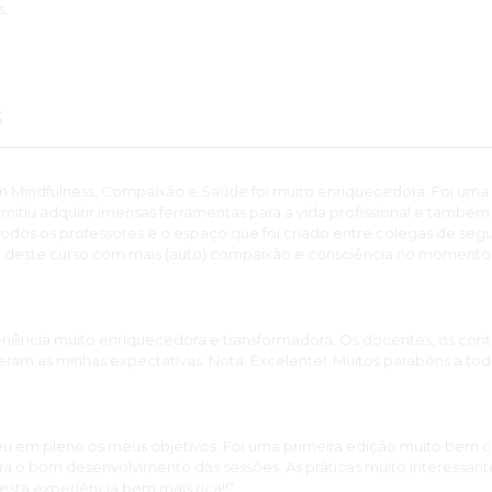
s.
s
m Mindfulness, Compaixão e Saúde foi muito enriquecedora. Foi um
itiu adquirir imensas ferramentas para a vida profissional e tamb
todos os professores e o espaço que foi criado entre colegas de seg
 deste curso com mais (auto) compaixão e consciência no momento p
eriência muito enriquecedora e transformadora. Os docentes, os con
eram as minhas expectativas. Nota: Excelente! Muitos parabéns a tod
u em pleno os meus objetivos. Foi uma primeira edição muito bem 
para o bom desenvolvimento das sessões. As práticas muito interessan
 desta experiência bem mais rica!!”