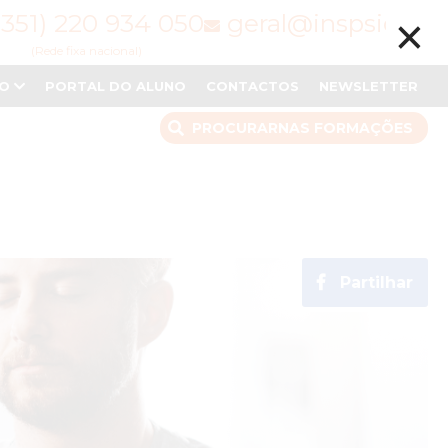
×
(351) 220 934 050
geral@inspsic.pt
(Rede fixa nacional)
NO
PORTAL DO ALUNO
CONTACTOS
NEWSLETTER
PROCURAR
NAS FORMAÇÕES
Partilhar