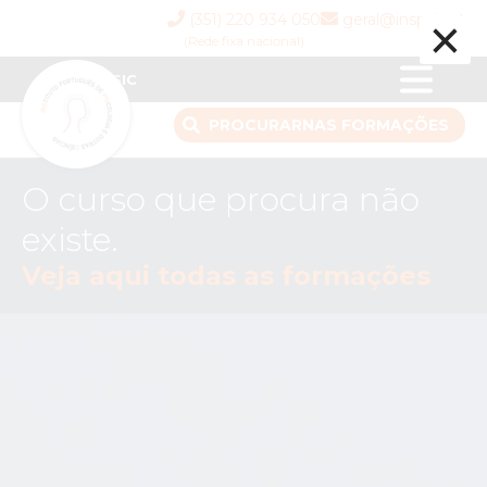
×
(351) 220 934 050
geral@inspsic.pt
(Rede fixa nacional)
INSPSIC
PROCURAR
NAS FORMAÇÕES
O curso que procura não
existe.
Veja aqui todas as formações