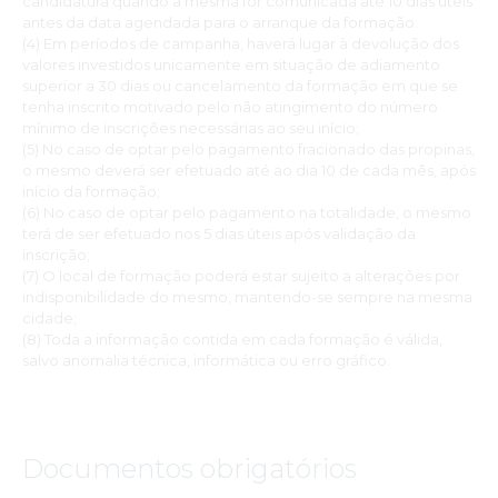
candidatura quando a mesma for comunicada até 10 dias úteis
antes da data agendada para o arranque da formação.
(4) Em períodos de campanha, haverá lugar à devolução dos
valores investidos unicamente em situação de adiamento
superior a 30 dias ou cancelamento da formação em que se
tenha inscrito motivado pelo não atingimento do número
mínimo de inscrições necessárias ao seu início;
(5) No caso de optar pelo pagamento fracionado das propinas,
o mesmo deverá ser efetuado até ao dia 10 de cada mês, após
início da formação;
(6) No caso de optar pelo pagamento na totalidade, o mesmo
terá de ser efetuado nos 5 dias úteis após validação da
inscrição;
(7) O local de formação poderá estar sujeito a alterações por
indisponibilidade do mesmo, mantendo-se sempre na mesma
cidade;
(8) Toda a informação contida em cada formação é válida,
salvo anomalia técnica, informática ou erro gráfico.
Documentos obrigatórios