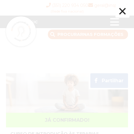
×
(351) 220 934 050
geral@inspsic.pt
(Rede fixa nacional)
INSPSIC
PROCURAR
NAS FORMAÇÕES
Partilhar
JÁ CONFIRMADO!
CURSO DE INTRODUÇÃO ÀS TERAPIAS