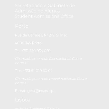
Secretariado e Gabinete de
Admissão de Alunos
Student Admissions Office
Porto
Rua de Camões, Nº 219, 5º Piso
4000-145 Porto
Tel. +351 220 934 050
Chamada para rede fixa nacional. Custo
normal.
Tlm. +351 91 019 60 02
Chamada para rede movel nacional. Custo
normal.
E-mail:
geral@inspsic.pt
Lisboa
Avenida Almirante Reis, 64