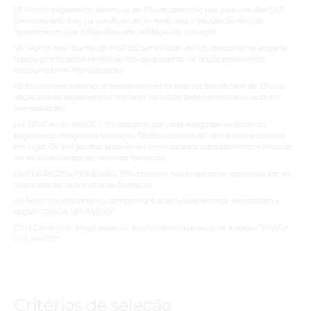
(1) Pronto pagamento beneficia de 12% de desconto nas propinas das EAP.
Desconto aplicável na condição de ser efetivada a liquidação total do
investimento nos 5 dias úteis pós validação da inscrição.
(2) Alunos e ex-alunos do INSPSIC beneficiam de 15% desconto na propina
(opção pronto pagamento) ou 10% de desconto na opção pagamento
fraccionado em mensalidades.
(3) Estudantes externos e temporariamente inativos beneficiam de 12% na
opção pronto pagamento e também na opção pagamento fracionado em
mensalidades.
(4) TRAGA UM AMIGO / 5% desconto por cada amigo até ao limite do
pagamento integral da formação. Opção acumulável com outros descontos
em vigor. Os amigos não poderão ser mencionados repetidamente e terão de
ser indicados antes do início da formação.
(5) INSCRIÇÕES PIONEIRAS: 18% desconto nas propinas se realizadas até 45
dias antes da data inicial da formação.
(6) Nenhum desconto ou campanha é acumulável entre si, exceto com a
opção "TRAGA UM AMIGO".
(7) O Curso com “preço especial” é cumulativo apenas com a opção "TRAGA
UM AMIGO".
Critérios de seleção