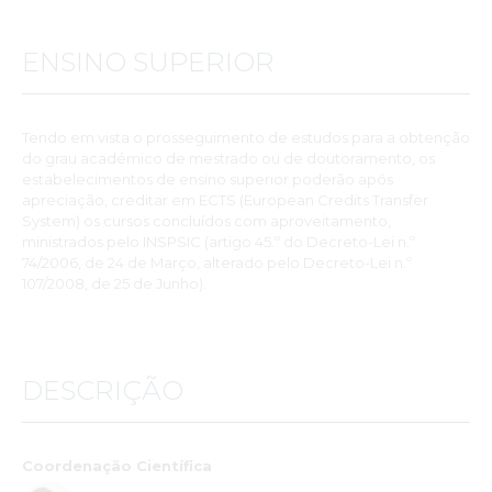
ENSINO SUPERIOR
Tendo em vista o prosseguimento de estudos para a obtenção
do grau académico de mestrado ou de doutoramento, os
estabelecimentos de ensino superior poderão após
apreciação, creditar em ECTS (European Credits Transfer
System) os cursos concluídos com aproveitamento,
ministrados pelo INSPSIC (artigo 45.º do Decreto-Lei n.º
74/2006, de 24 de Março, alterado pelo Decreto-Lei n.º
107/2008, de 25 de Junho).
DESCRIÇÃO
Coordenação Científica