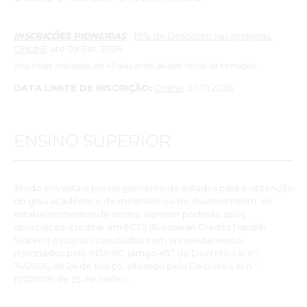
INSCRIÇÕES PIONEIRAS
-
18% de Desconto nas propinas:
ONLINE
até 09 Set. 2026
(inscrições realizadas até 45 dias antes da data inicial da formação)
DATA LIMITE DE INSCRIÇÃO:
Online
: 20.10.2026
ENSINO SUPERIOR
Tendo em vista o prosseguimento de estudos para a obtenção
do grau académico de mestrado ou de doutoramento, os
estabelecimentos de ensino superior poderão após
apreciação, creditar em ECTS (European Credits Transfer
System) os cursos concluídos com aproveitamento,
ministrados pelo INSPSIC (artigo 45.º do Decreto-Lei n.º
74/2006, de 24 de Março, alterado pelo Decreto-Lei n.º
107/2008, de 25 de Junho).