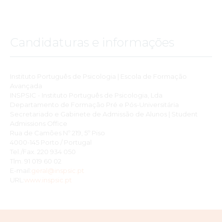
Candidaturas e informações
Instituto Português de Psicologia | Escola de Formação
Avançada
INSPSIC - Instituto Português de Psicologia, Lda
Departamento de Formação Pré e Pós-Universitária
Secretariado e Gabinete de Admissão de Alunos | Student
Admissions Office
Rua de Camões Nº 219, 5º Piso
4000-145 Porto / Portugal
Tel./Fax. 220 934 050
Tlm. 91 019 60 02
E-mail:
geral@inspsic.pt
URL:
www.inspsic.pt