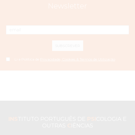
Newsletter
SUBSCREVER
Li a Política de
Privacidade, Cookies & Termos de Utilização
INS
TITUTO PORTUGUÊS DE
PSI
COLOGIA E
OUTRAS
C
IÊNCIAS