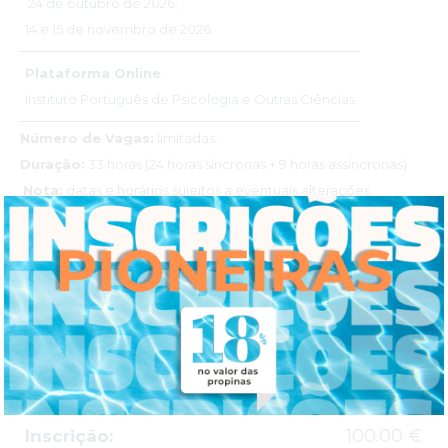
24 de outubro de 2026;
14 e 15 de novembro de 2026.
Plataforma Online
Instituto Português de Psicologia e Outras Ciências
Número de Vagas:
limitadas.
Duração:
33 horas (24 horas síncronas + 9 horas assíncronas)
Nota:
datas e horários sujeitos a eventuais alterações.
Horário:
Pós-Laboral (18h00 às 22h00) | Sábados ou Domingos
; 09h00 às 13h00 / 14h00 às 18h00
INVESTIMENTO
100.00 €
Inscrição: