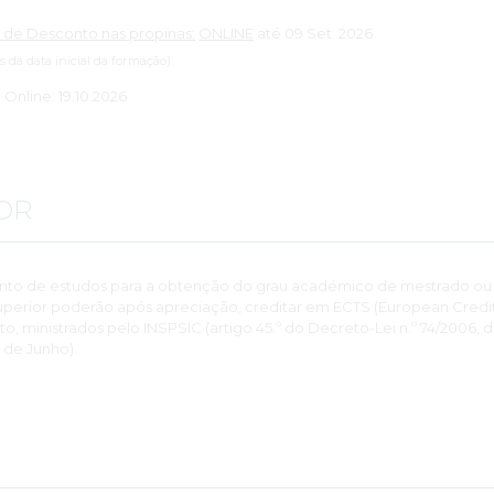
 de Desconto nas propinas:
ONLINE
até 09 Set. 2026
es da data inicial da formação)
: Online: 19.10.2026
OR
nto de estudos para a obtenção do grau académico de mestrado ou
perior poderão após apreciação, creditar em ECTS (European Credits
 ministrados pelo INSPSIC (artigo 45.º do Decreto-Lei n.º 74/2006, 
 de Junho).