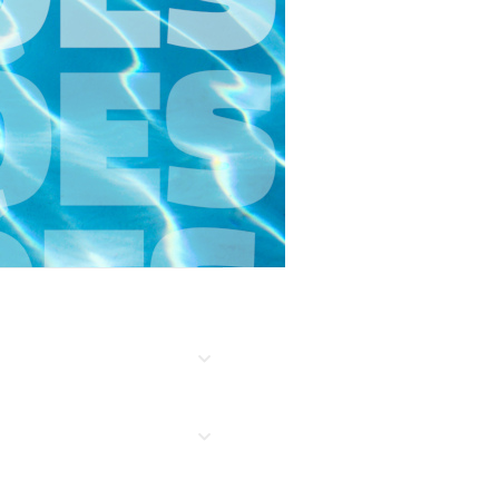
ra melhor acompanhar os
 gravidez e parentalidade que
s valia que sem dúvida
m sombra de dúvidas, uma mais
ce à realidade da sociedade
ticas que fazem a diferença no
ção Avançada Pós-Universitária