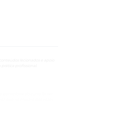
, conteúdos lecionados e apoio
rática profissional.
 ponto forte do curso foi ser
vez que na maioria das vezes
scolhido, a um cronograma bem