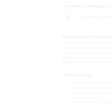
Uma formação de grande qualid
Coordenação Pedagógica
disponibilidade, diversidade 
José Pinto Gouveia, 
Considerando ainda que o saber
científico, como também, a ní
online, procurei ser agente 
a equipa Docente, fortalecen
Mensagem da Coordenação 
para a melhoria das minhas prá
Esta especialização avançada 
perspetiva desenvolvimental, d
Terminar o Curso foi uma grand
vida tanto em contextos norma
experiência válida e enriquece
estarão preparados para apoiar 
etapas do desenvolvimento e c
Gratidão a toda a maravilhos
compaixão e humanismo!
"Plantar sementes de Amor, pr
Objetivos gerais
Atualizar e aprofundar c
Com amor e gratidão do fundo
modelos compreensivos
Estimular nos participa
Maria Alexandra Costa
contexto familiar;
Promover um conhecimen
“Realizar esta especialização 
corpo docente surpreendeu-me p