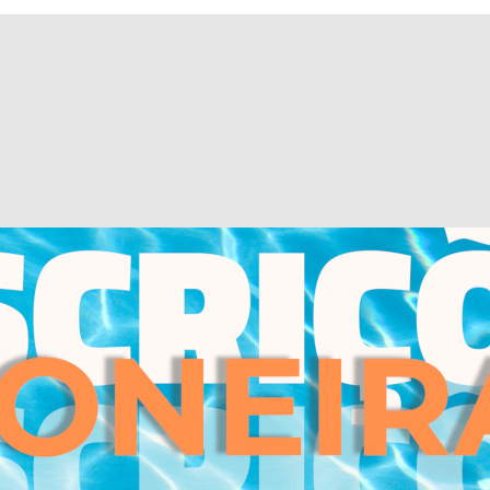
as temáticas importantes na área, passando por um apoio administra
sificando o meu interesse pela Psicologia da Gravidez e da Parentalid
mples e interessante como passavam os conteúdos! Foi um percurso lon
nto a acolher as nossas dúvidas ou a satisfazer a nossa curiosidade, m
ara os nossos sorrisos ao longo deste percurso. Obrigada InsPsic por 
rmos profissionais e pessoais...”
profundar os meus conhecimentos relativamente à psicologia da grav
desde que iniciei o meu percurso académico. Esta formação foi a oportu
teressantes e atuais, aos docentes extremamente especializados e ca
onal prática, esta especialização é uma verdadeira oportunidade para 
ento parental e familiar ou, apenas, para aprofundar o seu conheci
vital da família."
ipar na Especialização Avançada Pós-Universitária em Psicologia da Gr
sta, sinto-me mais capacitada para cuidar durante estes estados tão 
romoção da saúde tem como base uma boa e eficaz comunicação. De 
entes nesta relação concorre-se para a hegemonia e autonomia nos