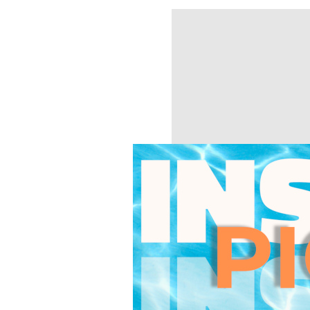
pensado, contemplando as vári
longo dos módulos foi-se inten
dos professores e da forma si
este corpo docente, sempre pro
sucesso e em muito contribuiu p
gratificante! Cresci muito em te
Helena Oliveira
"Sempre tive curiosidade em a
ser a minha área de interesse 
Desde os módulos com temas in
com a sua experiência profissi
especializar-se no acompanham
associadas a esta etapa do ciclo 
Rita Amaral
“Com a possibilidade de partic
enquanto enfermeira especiali
relacionamento parental. A p
abordados os temas mais prem
gravidez e parentalidade.”