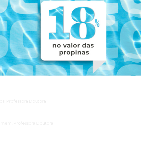
raduação forneceu-me um conjunto valioso de novas ferramentas pa
tadios e situações de vida, abrindo-me também o horizonte para uma
normativos.
experiência nos diferentes temas que versam os módulos, é uma mai
-Universitária em Psicologia da Gravidez e da Parentalidade, foi se
tativas, os conteúdos são excelentes, primam pela sua atualização fa
teúdos a equipa de docentes é fantástica, pois dá-nos estratégias prá
alho que desenvolvem!”
s, Professora Doutora
SPSIC, por me ter possibilitado frequentar e concluir a Especializa
omem, Professora Doutora
 Parentalidade com sucesso!