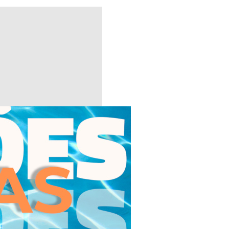
tivo sempre presente. Ao
ade, muito fruto do entusiasmo
go, por vezes desafiante, mas
ostrou-se parte ativa do nosso
esta experiência tão
idez e da parentalidade, dado
nidade perfeita para o fazer.
pazes de integrar a teoria
profissionais que procuram
mento sobre as problemáticas
avidez e da Parentalidade,
desafiantes num
forma antecipatória ao serem
 cuidados em saúde na