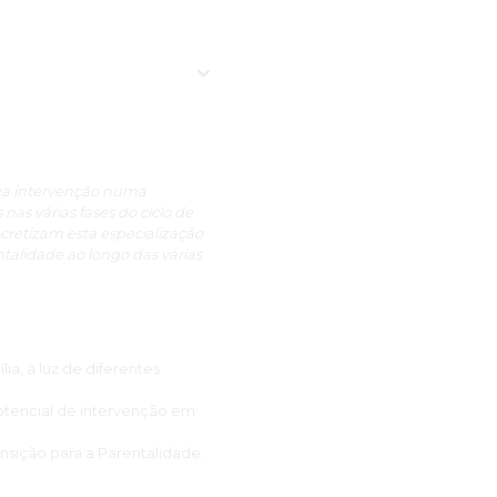
ência, clareza,
izada, não só a nível
entes às funções da formação
ndamente humanizado por toda
igido para o meu exercício e
sua intervenção numa
as várias fases do ciclo de
sso, foi desafiante, uma
cretizam esta especialização
ntalidade ao longo das várias
no que faz a diferença com
ha experiência!
ia, à luz de diferentes
potencial de intervenção em
sição para a Parentalidade.
e fomentar outros temas. O