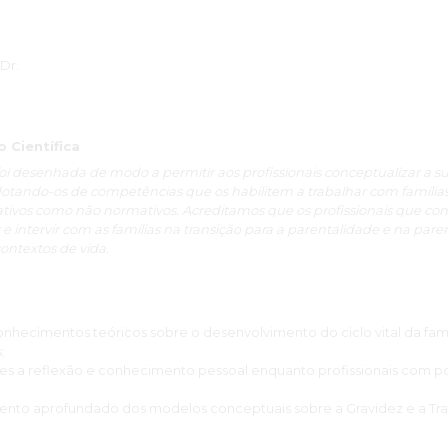
ade nos conteúdos programáticos, responsabilidade, rigor, transpar
no método de ensino e ferramentas pedagógicas!
Dr.
 inerente à profissão só pode ser sustentado por investigação actual
vel pedagógico-didático, na realização de todas as actividades iner
responsável pelo meu desenvolvimento pessoal, académico e profu
do o meu envolvimento como SER na construção do conhecimento ex
Científica
ticas.
foi desenhada de modo a permitir aos profissionais conceptualizar a 
otando-os de competências que os habilitem a trabalhar com famílias n
e conquista pessoal, pois estava fora da minha zona de conforto! Por i
tivos como não normativos. Acreditamos que os profissionais que con
dora, que enriqueceu e Nutriu o meu SER Integral!
e intervir com as famílias na transição para a parentalidade e na pare
ontextos de vida.
a equipa docente e não docente por existirem e promoverem um ensi
omovendo o Florescimento da VIDA!" Esta é a frase que define a min
onhecimentos teóricos sobre o desenvolvimento do ciclo vital da famíl
 do meu coração!”
;
ntes a reflexão e conhecimento pessoal enquanto profissionais com 
to aprofundado dos modelos conceptuais sobre a Gravidez e a Tran
foi uma mais valia, ao longo das aulas consegui relembrar conteúdos 
ela positiva, pela sua partilha e pela sua disponibilidade.”