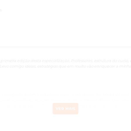
s.
a primeira edição desta especialização. Professores, estrutura do curso
 Levo comigo ideias, estratégias que em muito vão enriquecer a minha p
, abrangente e com formadores muito experientes. No ponto de vista, o
ude ir assistindo às aulas dentro dos meus tempos disponíveis uma 
. Desse modo pude assistir a todo o curso à medida do meu horário.”
VER MAIS
 largamente as minhas expectativas. Desde um corpo docente bem e