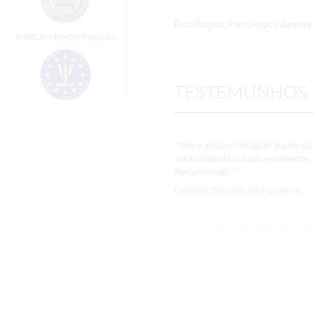
Psicólogos, Psicólogos Juniore
Instituto Reconhecido
TESTEMUNHOS
“Tive o prazer de fazer parte d
administrativo tudo excelente.
Recomendo.”
Daniela Teixeira da Fonseca
“O curso foi muito interessante
todo gravado de modo que eu p
trabalhei no horário das aulas
Ana Reis
“Esta Especialização superou