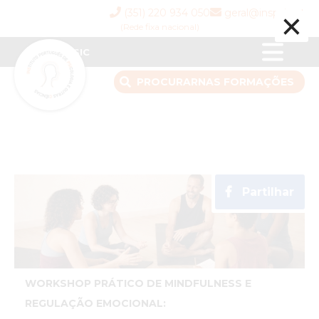
×
(351) 220 934 050
geral@inspsic.pt
(Rede fixa nacional)
INSPSIC
PROCURAR
NAS FORMAÇÕES
Partilhar
WORKSHOP PRÁTICO DE MINDFULNESS E
REGULAÇÃO EMOCIONAL: