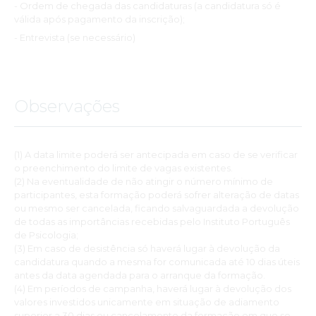
- Ordem de chegada das candidaturas (a candidatura só é
válida após pagamento da inscrição);
- Entrevista (se necessário)
Observações
(1) A data limite poderá ser antecipada em caso de se verificar
o preenchimento do limite de vagas existentes.
(2) Na eventualidade de não atingir o número mínimo de
participantes, esta formação poderá sofrer alteração de datas
ou mesmo ser cancelada, ficando salvaguardada a devolução
de todas as importâncias recebidas pelo Instituto Português
de Psicologia;
(3) Em caso de desistência só haverá lugar à devolução da
candidatura quando a mesma for comunicada até 10 dias úteis
antes da data agendada para o arranque da formação.
(4) Em períodos de campanha, haverá lugar à devolução dos
valores investidos unicamente em situação de adiamento
superior a 30 dias ou cancelamento da formação em que se