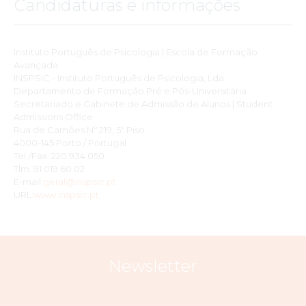
Candidaturas e informações
Instituto Português de Psicologia | Escola de Formação
Avançada
INSPSIC - Instituto Português de Psicologia, Lda
Departamento de Formação Pré e Pós-Universitária
Secretariado e Gabinete de Admissão de Alunos | Student
Admissions Office
Rua de Camões Nº 219, 5º Piso
4000-145 Porto / Portugal
Tel./Fax. 220 934 050
Tlm. 91 019 60 02
E-mail:
geral@inspsic.pt
URL:
www.inspsic.pt
Newsletter