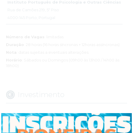
Instituto Português de Psicologia e Outras Ciências
Rua de Camões 219, 5º Piso
4000-145 Porto, Portugal
Número de Vagas
: limitadas.
Duração
: 28 horas (16 horas síncronas + 12horas assíncronas)
Nota
: datas sujeitas a eventuais alterações.
Horário
: Sábados ou Domingos (09h00 às 13h00 / 14h00 às
18h00)
Investimento
390.00 €
Inscrição / Propina (valor único):