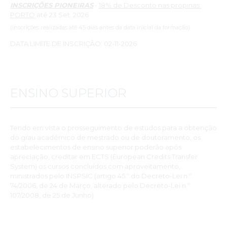
INSCRIÇÕES PIONEIRAS
-
18% de Desconto nas propinas:
PORTO
até 23 Set. 2026
(inscrições realizadas até 45 dias antes da data inicial da formação)
DATA LIMITE DE INSCRIÇÃO: 02-11-2026
ENSINO SUPERIOR
Tendo em vista o prosseguimento de estudos para a obtenção
do grau académico de mestrado ou de doutoramento, os
estabelecimentos de ensino superior poderão após
apreciação, creditar em ECTS (European Credits Transfer
System) os cursos concluídos com aproveitamento,
ministrados pelo INSPSIC (artigo 45.º do Decreto-Lei n.º
74/2006, de 24 de Março, alterado pelo Decreto-Lei n.º
107/2008, de 25 de Junho).