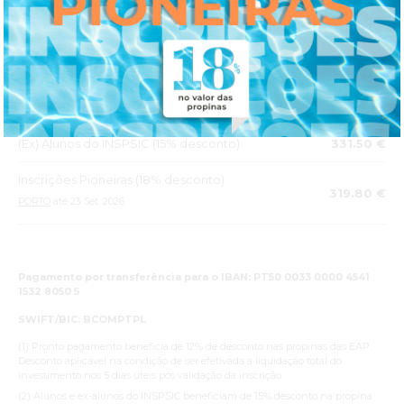
Condições de pagamento da propina
Pronto pagamento
Normal
390.00 €
(Ex) Alunos do INSPSIC (15% desconto)
331.50 €
Inscrições Pioneiras (18% desconto)
319.80 €
PORTO
até 23 Set. 2026
Pagamento por transferência para o IBAN: PT50 0033 0000 4541
1532 8050 5
SWIFT/BIC: BCOMPTPL
(1) Pronto pagamento beneficia de 12% de desconto nas propinas das EAP.
Desconto aplicável na condição de ser efetivada a liquidação total do
investimento nos 5 dias úteis pós validação da inscrição.
(2) Alunos e ex-alunos do INSPSIC beneficiam de 15% desconto na propina