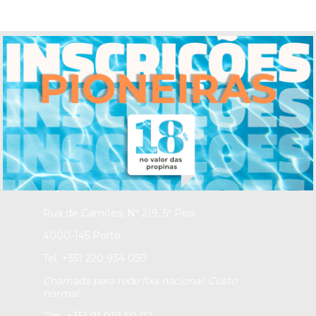
INS
TITUTO PORTUGUÊS DE
PSI
COLOGIA E
OUTRAS
C
IÊNCIAS
Secretariado e Gabinete de
Admissão de Alunos
Student Admissions Office
Porto
Rua de Camões, Nº 219, 5º Piso
4000-145 Porto
Tel. +351 220 934 050
Chamada para rede fixa nacional. Custo
normal.