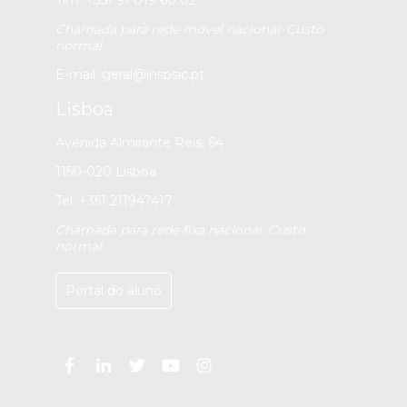
Tlm. +351 91 019 60 02
Chamada para rede movel nacional. Custo
normal.
E-mail:
geral@inspsic.pt
Lisboa
Avenida Almirante Reis, 64
1150-020 Lisboa
Tel. +351 211947417
Chamada para rede fixa nacional. Custo
normal.
Portal do aluno